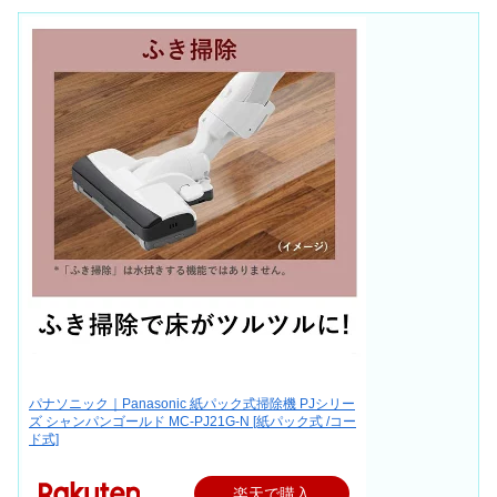
パナソニック｜Panasonic 紙パック式掃除機 PJシリー
ズ シャンパンゴールド MC-PJ21G-N [紙パック式 /コー
ド式]
楽天で購入