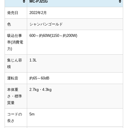
MC-PJ21G
MC-PJ21G
発売日
2022年2月
色
シャンパンゴールド
吸込仕事
600～約60W(1150～約200W)
率(消費電
力)
集じん容
1.3L
積
運転音
約65～60dB
本体重
2.7kg・4.3kg
さ・標準
質量
コードの
5m
長さ