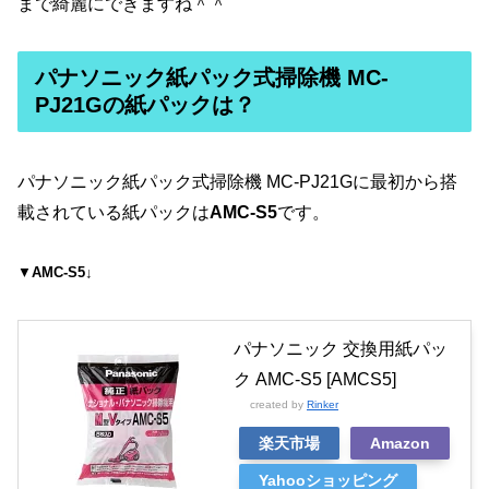
まで綺麗にできますね＾＾
パナソニック紙パック式掃除機 MC-
PJ21Gの紙パックは？
パナソニック紙パック式掃除機 MC-PJ21Gに最初から搭
載されている紙パックは
AMC-S5
です。
▼
AMC-S5↓
パナソニック 交換用紙パッ
ク AMC-S5 [AMCS5]
created by
Rinker
楽天市場
Amazon
Yahooショッピング