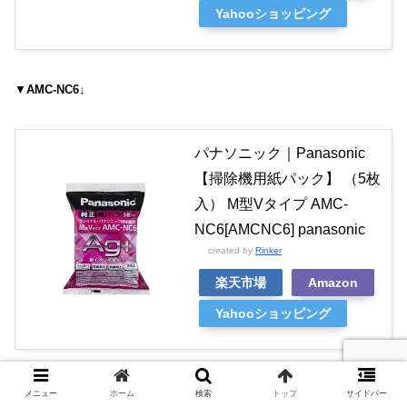
Yahooショッピング
▼
AMC-NC6↓
パナソニック｜Panasonic
【掃除機用紙パック】 （5枚
入） M型Vタイプ AMC-
NC6[AMCNC6] panasonic
created by
Rinker
楽天市場
Amazon
Yahooショッピング
AMC-HC12
と
AMC-NC6
の紙パックには
ゴミのこぼれ落ち
メニュー
ホーム
検索
トップ
サイドバー