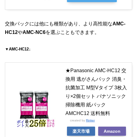
交換パックには他にも種類があり、より高性能な
AMC-
HC12
や
AMC-NC6
を選ぶこともできます。
▼AMC-HC12↓
★Panasonic AMC-HC12 交
換用 逃がさんパック 消臭・
抗菌加工 M型Vタイプ 3枚入
り×2個セット パナソニック
掃除機用 紙パック
AMCHC12 送料無料
created by
Rinker
楽天市場
Amazon