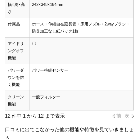
幅×奥×高
242×348×194mm
さ
付属品
ホース・伸縮自在延長管・床用ノズル・2wayブラシ・
防臭加工なし紙パック1枚
アイドリ
〇
ングオフ
機能
パワーダ
パワー持続センサー
ウンを防
ぐ機能
クリーン
一般フィルター
機能
12 件中 1 から 12 まで表示
前
次
口コミに出てこなかった他の機能や特徴を見ていきましょ
う。