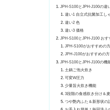
JPH-S100とJPH-J100の
違い1 自立式抗菌加工し
違い2 色
違い3 価格
JPH-S100とJPH-J100
JPH-S100がおすすめの
JPH-J100がおすすめの方
JPH-S100とJPH-J100の
土鍋ご泡火炊き
可変W圧力
少量旨火炊き機能
3段階の食感炊き分け＆
つや艶内ふた＆新形状の
お手入れ簡単！毎回洗う