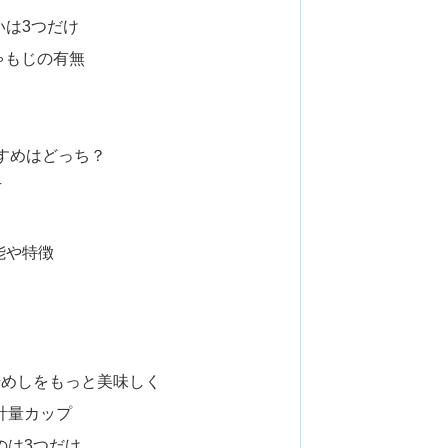
違いは3つだけ
ゃもじの有無
 おすすめはどっち？
方
機能や特徴
麦めしをもっと美味しく
計量カップ
のは3つだけ