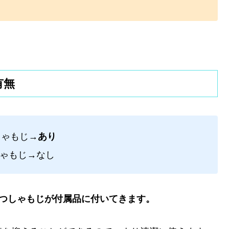
有無
工しゃもじ→
あり
工しゃもじ→なし
つしゃもじが付属品に付いてきます。