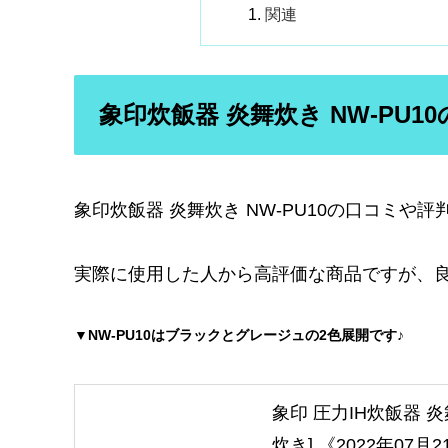
関連
象印炊飯器 炎舞炊き NW-PU
象印炊飯器 炎舞炊き NW-PU10の口コミや
実際に使用した人から高評価な商品ですが、
▼
NW-PU10はブラックとグレージュの2色展開です♪
象印 圧力IH炊飯器 炎舞
炊き] 《2022年07