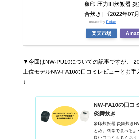
象印 圧力IH炊飯器 炎舞
合炊き] 《2022年0
created by
Rinker
楽天市場
Amaz
▼今回はNW-PU10についての記事ですが、
2
上位モデルNW-FA10の口コミレビューとお
↓
NW-FA10の
炎舞炊き
象印炊飯器 炎舞炊きN
とめ。料亭で食べるよ
良い口コミも多くあり