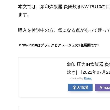
本文では、象印炊飯器 炎舞炊きNW-PU10
ます。
購入を検討中の方、気になる点があって迷ってい
▼
NW-PU10はブラックとグレージュの2色展開です♪
象印 圧力IH炊飯器 炎舞
炊き] 《2022年07
created by
Rinker
楽天市場
Amaz