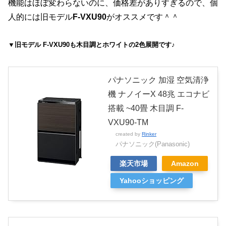
機能はほぼ変わらないのに、価格差がありすぎるので、個
人的には旧モデル
F-VXU90
がオススメです＾＾
▼旧モデル F-VXU90も木目調とホワイトの2色展開です♪
パナソニック 加湿 空気清浄
機 ナノイーX 48兆 エコナビ
搭載 ~40畳 木目調 F-
VXU90-TM
created by
Rinker
パナソニック(Panasonic)
楽天市場
Amazon
Yahooショッピング