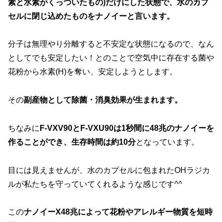
素と水素がくっついたもの)だけにした状態で、水のカプ
セルに閉じ込めたものをナノイーと言います。
分子は無理やり分離すると不安定な状態になるので、なん
としてでも安定したい！とのことで空気中に存在する菌や
花粉から水素(H)を奪い、安定しようとします。
その
副産物として除菌・消臭効果が生まれます。
ちなみに
F-VXV90とF-VXU90は1秒間に48兆のナノイーを
作ることができ、生存時間は約10分
となっています。
目には見えませんが、水のカプセルに包まれたOHラジカ
ルが私たちを守っていてくれるような感じです^^
この
ナノイーX48兆によって花粉やアレルギー物質を短時