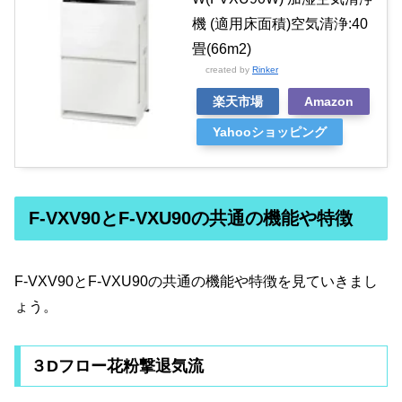
機 (適用床面積)空気清浄:40
畳(66m2)
created by
Rinker
楽天市場
Amazon
Yahooショッピング
F-VXV90とF-VXU90の共通の機能や特徴
F-VXV90とF-VXU90の共通の機能や特徴を見ていきまし
ょう。
３Dフロー花粉撃退気流