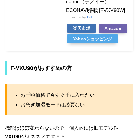
nanoe（ナノイー）・
ECONAVI搭載 [FVXV90W]
created by
Rinker
楽天市場
Amazon
Yahooショッピング
F-VXU90がおすすめの方
お手頃価格で今すぐ手に入れたい
お急ぎ加湿モードは必要ない
機能はほぼ変わらないので、個人的には旧モデル
F-
VXU90
がオススメです＾＾