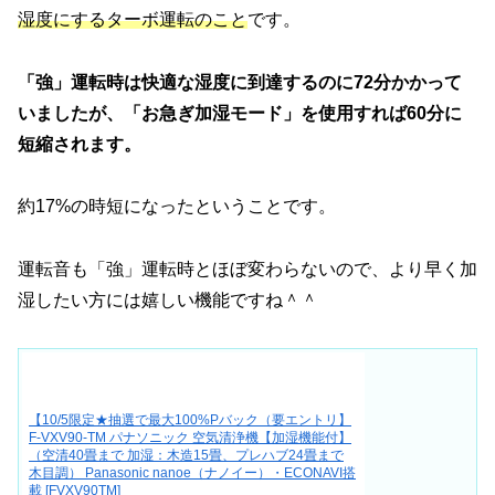
湿度にするターボ運転のこと
です。
「強」運転時は快適な湿度に到達するのに72分かかって
いましたが、「お急ぎ加湿モード」を使用すれば60分に
短縮されます。
約17%の時短になったということです。
運転音も「強」運転時とほぼ変わらないので、より早く加
湿したい方には嬉しい機能ですね＾＾
【10/5限定★抽選で最大100%Pバック（要エントリ】
F-VXV90-TM パナソニック 空気清浄機【加湿機能付】
（空清40畳まで 加湿：木造15畳、プレハブ24畳まで
木目調） Panasonic nanoe（ナノイー）・ECONAVI搭
載 [FVXV90TM]