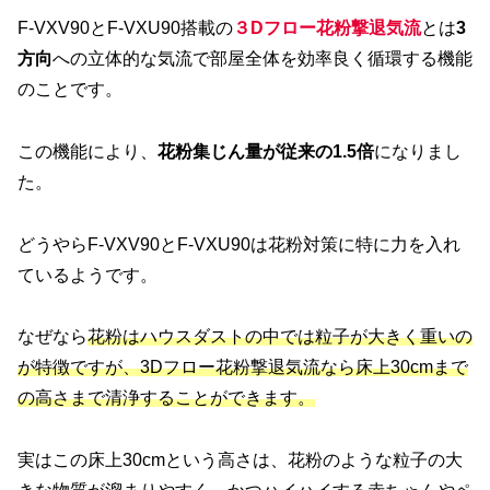
F-VXV90とF-VXU90搭載の
３Dフロー花粉撃退気流
とは
3
方向
への立体的な気流で部屋全体を効率良く循環する機能
のことです。
この機能により、
花粉集じん量が従来の1.5倍
になりまし
た。
どうやらF-VXV90とF-VXU90は花粉対策に特に力を入れ
ているようです。
なぜなら
花粉はハウスダストの中では粒子が大きく重いの
が特徴ですが、3Dフロー花粉撃退気流なら床上30cmまで
の高さまで清浄することができます。
実はこの床上30cmという高さは、花粉のような粒子の大