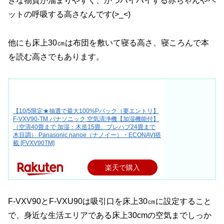
きな物質が溜まりやすく、かつハイハイする赤ちゃんやペ
ットの呼吸する高さなんです(>_<)
他にも床上30㎝は布団を敷いて寝る高さ、寝ころんで本
を読む高さでもあります。
【10/5限定★抽選で最大100%Pバック（要エントリ】
F-VXV90-TM パナソニック 空気清浄機【加湿機能付】
（空清40畳まで 加湿：木造15畳、プレハブ24畳まで
木目調） Panasonic nanoe（ナノイー）・ECONAVI搭
載 [FVXV90TM]
楽天で購入
F-VXV90とF-VXU90は吸引口を床上30㎝に設定すること
で、身近な生活エリアである床上30cmの空気までしっか