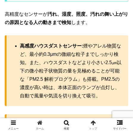
高精度なセンサーが
汚れ、湿度、照度、汚れの舞い上がり
の原因となる人の動きまで検知
します。
高感度ハウスダストセンサー:
煙やアレル物質な
ど、最小約0.3μmの微細な粒子までしっかり検
知。また、ハウスダストなどより小さい2.5㎛以
下の微小粒子状物質の量を見極めることが可能
な「PM2.5 解析プログラム」も搭載。PM2.5の
濃度が高い時は、本体正面のランプが点灯し、
自動で風量や気流を切り換えて吸引。
ひとセンサー:
人の動きによるホコリの舞い上が
メニュー
ホーム
検索
トップ
サイドバー