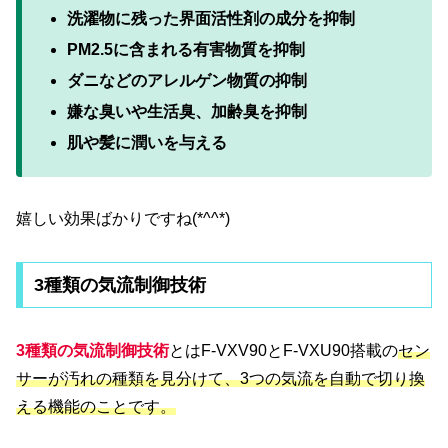
洗濯物に残った界面活性剤の成分を抑制
PM2.5に含まれる有害物質を抑制
ダニなどのアレルゲン物質の抑制
嫌な臭いや生活臭、加齢臭を抑制
肌や髪に潤いを与える
嬉しい効果ばかりですね(*^^*)
3種類の気流制御技術
3種類の気流制御技術
とはF-VXV90とF-VXU90搭載の
セン
サーが汚れの種類を見分けて、3つの気流を自動で切り換
える機能のことです。