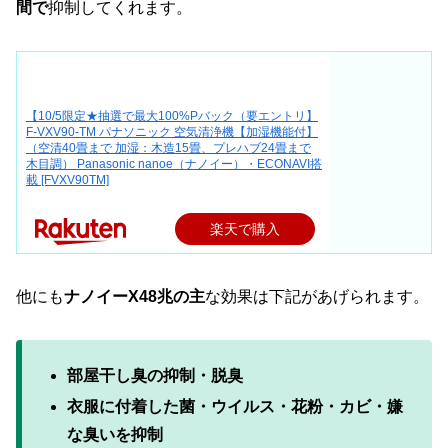
間で
抑制してくれます。
【10/5限定★抽選で最大100%Pバック（要エントリ】
F-VXV90-TM パナソニック 空気清浄機【加湿機能付】
（空清40畳まで 加湿：木造15畳、プレハブ24畳まで
木目調） Panasonic nanoe（ナノイー）・ECONAVI搭
載 [FVXV90TM]
楽天で購入
他にも
ナノイーX48兆
の主
な効果は下記があげられます。
部屋干し臭の抑制・脱臭
衣服に付着した菌・ウイルス・花粉・カビ・嫌
な臭いを抑制