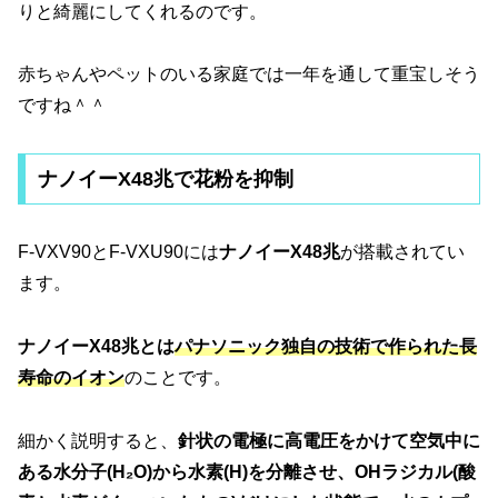
りと綺麗にしてくれるのです。
赤ちゃんやペットのいる家庭では一年を通して重宝しそう
ですね＾＾
ナノイーX48兆で花粉を抑制
F-VXV90とF-VXU90には
ナノイーX48兆
が搭載されてい
ます。
ナノイーX48兆とは
パナソニック独自の技術で作られた長
寿命のイオン
のことです。
細かく説明すると、
針状の電極に高電圧をかけて空気中に
ある水分子(H₂O)から水素(H)を分離させ、OHラジカル(酸